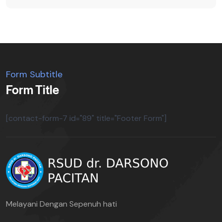
Form Subtitle
Form Title
[contact-form-7 id="89" title="Footer Form"]
Melayani Dengan Sepenuh hati