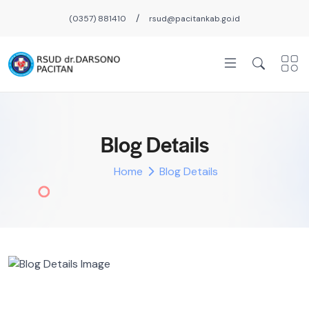
/
(0357) 881410
rsud@pacitankab.go.id
Blog Details
Home
Blog Details