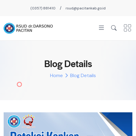
/
(0357) 881410
rsud@pacitankab.go.id
Blog Details
Home
Blog Details