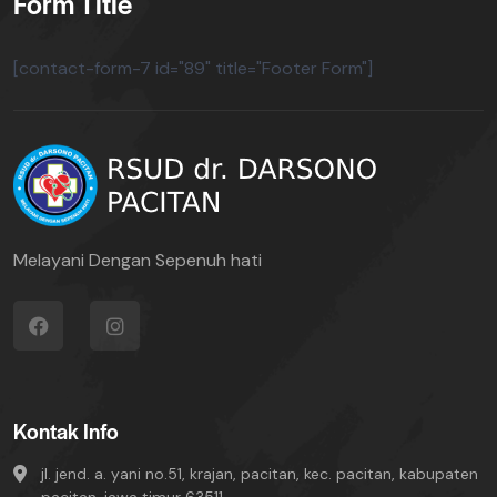
Form Title
[contact-form-7 id="89" title="Footer Form"]
Melayani Dengan Sepenuh hati
Kontak Info
jl. jend. a. yani no.51, krajan, pacitan, kec. pacitan, kabupaten