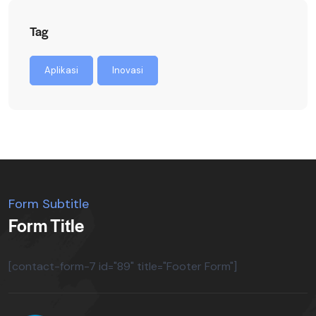
Tag
Aplikasi
Inovasi
Form Subtitle
Form Title
[contact-form-7 id="89" title="Footer Form"]