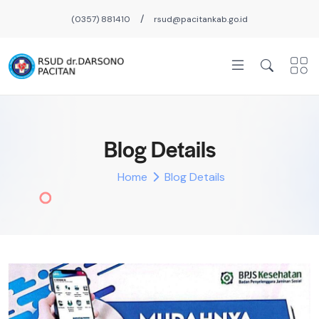
/
(0357) 881410
rsud@pacitankab.go.id
Blog Details
Home
Blog Details