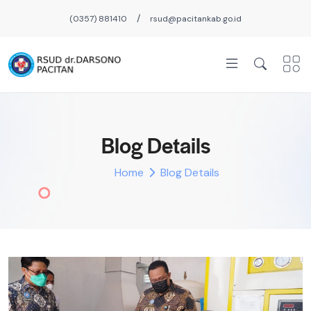
/
(0357) 881410
rsud@pacitankab.go.id
Blog Details
Home
Blog Details