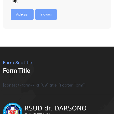
Tag
Aplikasi
Inovasi
Form Subtitle
Form Title
[contact-form-7 id="89" title="Footer Form"]