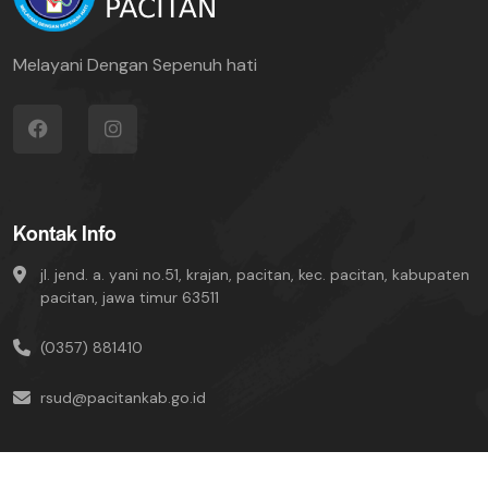
Melayani Dengan Sepenuh hati
Kontak Info
jl. jend. a. yani no.51, krajan, pacitan, kec. pacitan, kabupaten
pacitan, jawa timur 63511
(0357) 881410
rsud@pacitankab.go.id