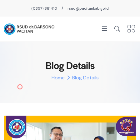
/
(0357) 881410
rsud@pacitankab.go.id
Blog Details
Home
Blog Details