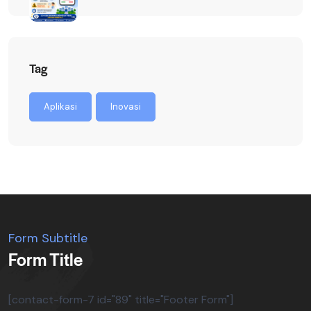
Tag
Aplikasi
Inovasi
Form Subtitle
Form Title
[contact-form-7 id="89" title="Footer Form"]