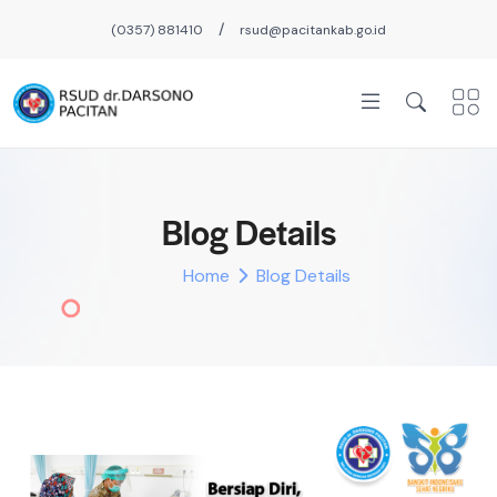
/
(0357) 881410
rsud@pacitankab.go.id
Blog Details
Home
Blog Details