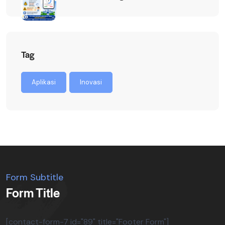
Tag
Aplikasi
Inovasi
Form Subtitle
Form Title
[contact-form-7 id="89" title="Footer Form"]