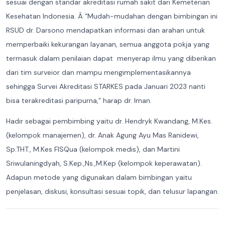
sesuai dengan standar akreditasi rumah sakit dari Kemeterian
Kesehatan Indonesia. Â “Mudah-mudahan dengan bimbingan ini
RSUD dr. Darsono mendapatkan informasi dan arahan untuk
memperbaiki kekurangan layanan, semua anggota pokja yang
termasuk dalam penilaian dapat menyerap ilmu yang diberikan
dari tim surveior dan mampu mengimplementasikannya
sehingga Survei Akreditasi STARKES pada Januari 2023 nanti
bisa terakreditasi paripurna,” harap dr. Iman.
Hadir sebagai pembimbing yaitu dr. Hendryk Kwandang, M.Kes.
(kelompok manajemen), dr. Anak Agung Ayu Mas Ranidewi,
Sp.THT., M.Kes FISQua (kelompok medis), dan Martini
Sriwulaningdyah, S.Kep.,Ns.,M.Kep (kelompok keperawatan).
Adapun metode yang digunakan dalam bimbingan yaitu
penjelasan, diskusi, konsultasi sesuai topik, dan telusur lapangan.