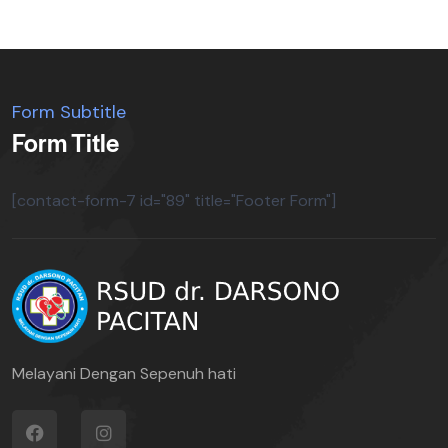
Form Subtitle
Form Title
[contact-form-7 id="89" title="Footer Form"]
Melayani Dengan Sepenuh hati