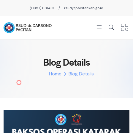
/
(0357) 881410
rsud@pacitankab.go.id
Blog Details
Home
Blog Details