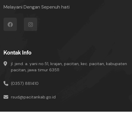
Melayani Dengan Sepenuh hati
Kontak Info
jl. jend. a. yani no.51, krajan, pacitan, kec. pacitan, kabupaten
pacitan, jawa timur 63511
(0357) 881410
rsud@pacitankab.go.id
UNIT SIMRS © Copyright-2024 All Rights Reserved.