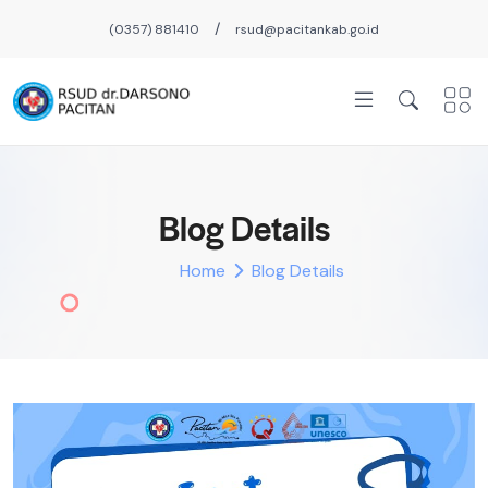
/
(0357) 881410
rsud@pacitankab.go.id
Blog Details
Home
Blog Details