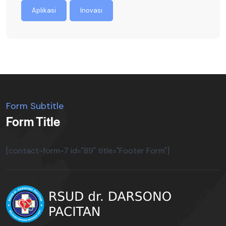
Aplikasi
Inovasi
Form Subtitle
Form Title
[contact-form-7 id="89" title="Footer Form"]