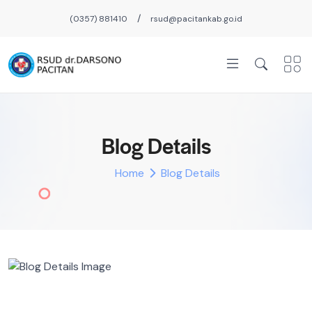
/
(0357) 881410
rsud@pacitankab.go.id
Blog Details
Home
Blog Details