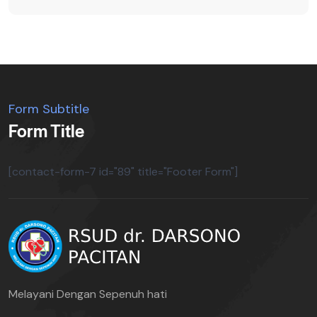
Form Subtitle
Form Title
[contact-form-7 id="89" title="Footer Form"]
Melayani Dengan Sepenuh hati