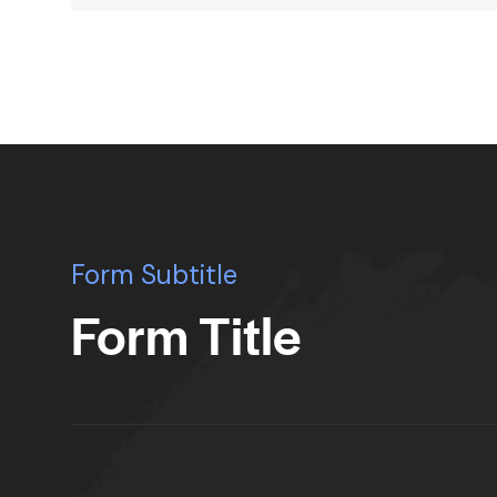
Form Subtitle
Form Title