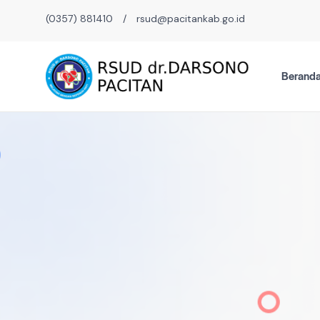
(0357) 881410
/
rsud@pacitankab.go.id
Berand