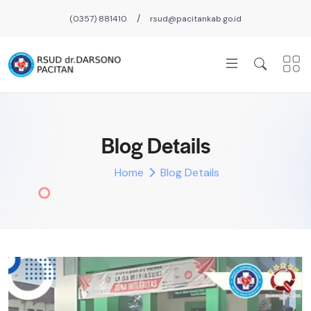
/
(0357) 881410
rsud@pacitankab.go.id
Blog Details
Home
Blog Details