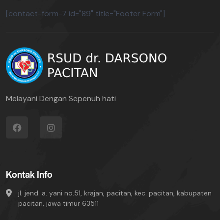
[contact-form-7 id="89" title="Footer Form"]
Melayani Dengan Sepenuh hati
Kontak Info
jl. jend. a. yani no.51, krajan, pacitan, kec. pacitan, kabupaten
pacitan, jawa timur 63511