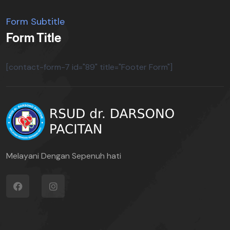
Form Subtitle
Form Title
[contact-form-7 id="89" title="Footer Form"]
Melayani Dengan Sepenuh hati