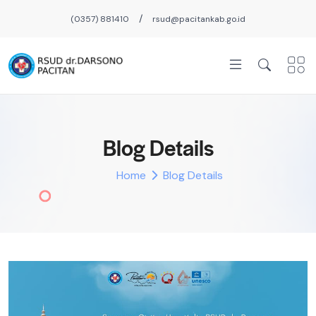
/
(0357) 881410
rsud@pacitankab.go.id
Blog Details
Home
Blog Details