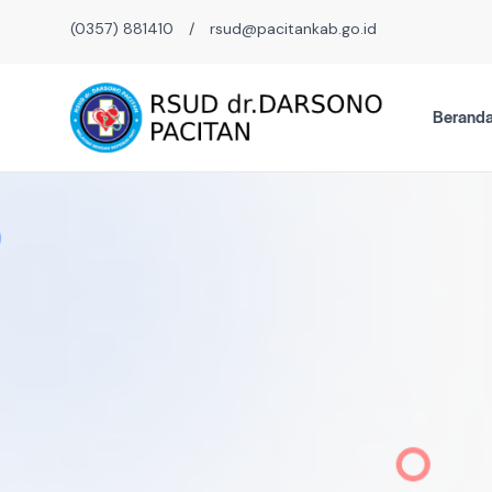
(0357) 881410
/
rsud@pacitankab.go.id
Berand