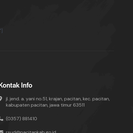
"]
Kontak Info
jl. jend. a. yani no.51, krajan, pacitan, kec. pacitan,
kabupaten pacitan, jawa timur 63511
(0357) 881410
rsud@pacitankab.go.id