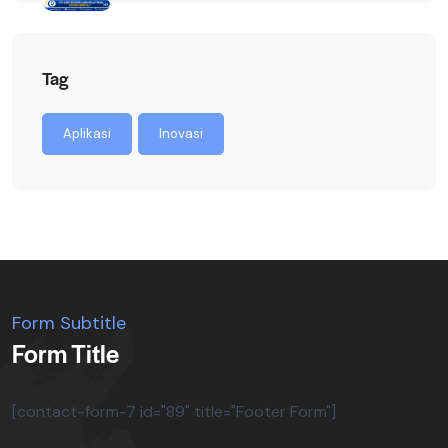
Tag
Aplikasi
Inovasi
Form Subtitle
Form Title
[contact-form-7 id="89" title="Footer Form"]