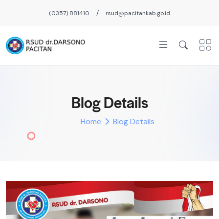
/
(0357) 881410
rsud@pacitankab.go.id
Blog Details
Home
Blog Details