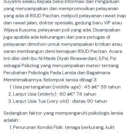
Suyatmi selaku Kepala Seksi Informasi dan Pengaduan
yang menyampaikan dan mempromosikan pelayanan
yang ada di RSUD Pacitan, meliputi pelayanan rawat inap
dan rawat jalan, dokter spesialis, gedung baru VIP atau
Wijaya Kusuma, pelayanan poli yang ada. Disampaikan
juga apabila ada kekurangan dari para petugas di
pelayanan dimohon untuk menyampaikan kritikan atau
saran membangun demi kemajuan RSUD Pacitan. Acara
inti diisi oleh ibu Ni Made Diyah Rinawardani, S.Psi, Psi
sebagai Psikolog yang menyampaikan materi tentang
Perubahan Psikologis Pada Lansia dan Bagaimana
Meminimalkannya. Kelompok lansia dibagi 3:
Usia pertengahan (
middle age
) : 45 â€“ 59 tahun
Lanjut Usia (
elderly
) : 60 â€“ 74 tahun
Lanjut Usia Tua (
very old
) : diatas 90 tahun
Sedangkan faktor yang mempengaruhi psikologis lansia
adalah :
Penurunan Kondisi Fisik: tenaga berkurang, kulit