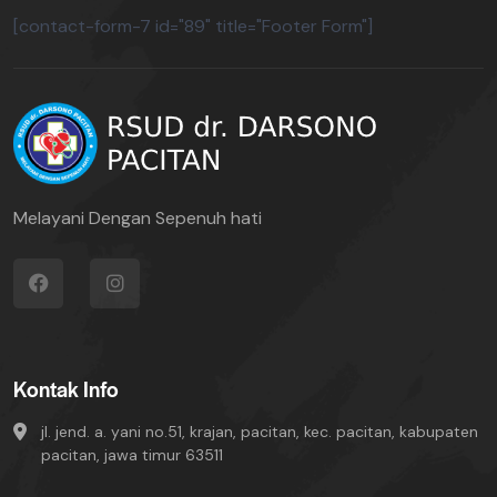
[contact-form-7 id="89" title="Footer Form"]
Melayani Dengan Sepenuh hati
Kontak Info
jl. jend. a. yani no.51, krajan, pacitan, kec. pacitan, kabupaten
pacitan, jawa timur 63511