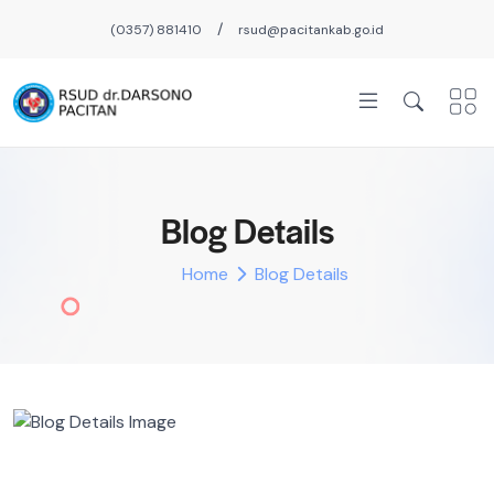
/
(0357) 881410
rsud@pacitankab.go.id
Blog Details
Home
Blog Details