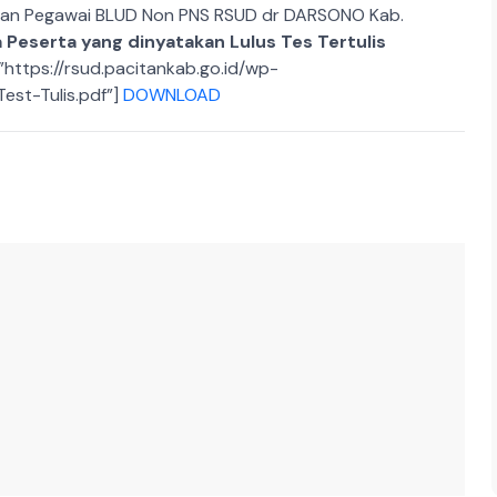
imaan Pegawai BLUD Non PNS RSUD dr DARSONO Kab.
 Peserta yang dinyatakan Lulus Tes Tertulis
”https://rsud.pacitankab.go.id/wp-
st-Tulis.pdf”]
DOWNLOAD