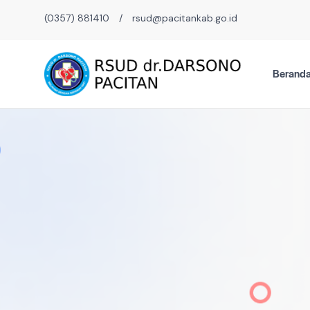
(0357) 881410
/
rsud@pacitankab.go.id
Berand