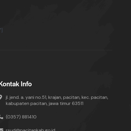
"]
Kontak Info
jl. jend. a. yani no.51, krajan, pacitan, kec. pacitan,
kabupaten pacitan, jawa timur 63511
(0357) 881410
rsud@pacitankab.go.id