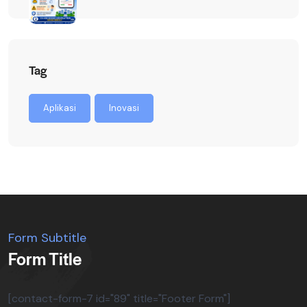
Tag
Aplikasi
Inovasi
Form Subtitle
Form Title
[contact-form-7 id="89" title="Footer Form"]