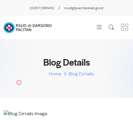
/
(0357) 881410
rsud@pacitankab.go.id
Blog Details
Home
Blog Details