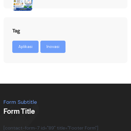
Tag
Aplikasi
Inovasi
Form Subtitle
Form Title
[contact-form-7 id="89" title="Footer Form"]