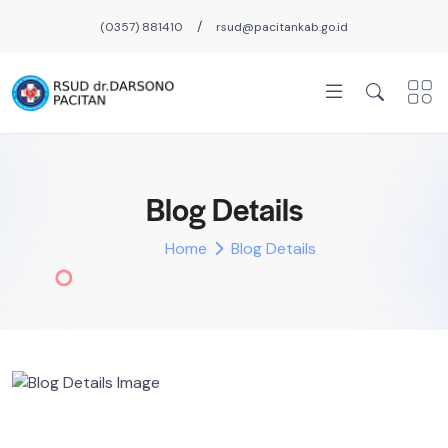
/
(0357) 881410
rsud@pacitankab.go.id
Blog Details
Home
Blog Details