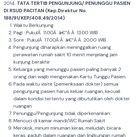
2014.
TATA TERTIB PENGUNJUNG/ PENUNGGU PASIEN
DI RSUD PACITAN
(Kep.Direktur No.
188/91/KEP/408.49/2014)
Waktu Berkunjung
Pagi : PukulÂ 11.00Â â€“Â Â 13.00 WIB
Sore : PukulÂ 17.00Â Â â€“Â Â 20.00 WIB
Pengunjung diharapkan meninggalkan ruang
perawatan rumah sakit 10 menit menjelang jam
kunjung berakhir
Keluarga yang menunggu pasien paling banyak 2
orang dan wajib mengenakan Kartu Tunggu Pasien.
Pada waktu visite (pemeriksaan dokter) semua
pengunjung pasien harus keluar ruangan, kecuali
dalam kondisi tertentu yang dibutuhkan oleh dokter
ruangan
Penunggu/Pengunjung tidak diperkenankan:
Mencuci di kamar mandi/WC Rumah Sakit
Merokok, minum minuman keras, meludah, bicara
keras, gaduh dalam ruangan dan lingkungan rumah