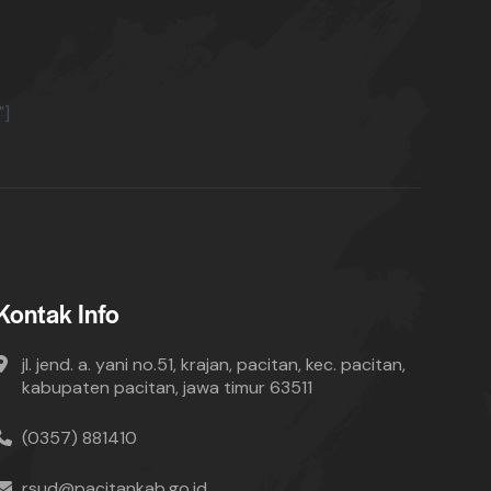
"]
Kontak Info
jl. jend. a. yani no.51, krajan, pacitan, kec. pacitan,
kabupaten pacitan, jawa timur 63511
(0357) 881410
rsud@pacitankab.go.id