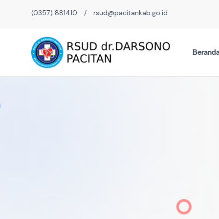
(0357) 881410
/
rsud@pacitankab.go.id
Berand