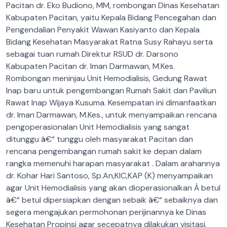
Pacitan dr. Eko Budiono, MM, rombongan Dinas Kesehatan
Kabupaten Pacitan, yaitu Kepala Bidang Pencegahan dan
Pengendalian Penyakit Wawan Kasiyanto dan Kepala
Bidang Kesehatan Masyarakat Ratna Susy Rahayu serta
sebagai tuan rumah Direktur RSUD dr. Darsono
Kabupaten Pacitan dr. Iman Darmawan, M.Kes.
Rombongan meninjau Unit Hemodialisis, Gedung Rawat
Inap baru untuk pengembangan Rumah Sakit dan Paviliun
Rawat Inap Wijaya Kusuma. Kesempatan ini dimanfaatkan
dr. Iman Darmawan, M.Kes., untuk menyampaikan rencana
pengoperasionalan Unit Hemodialisis yang sangat
ditunggu â€“ tunggu oleh masyarakat Pacitan dan
rencana pengembangan rumah sakit ke depan dalam
rangka memenuhi harapan masyarakat . Dalam arahannya
dr. Kohar Hari Santoso, Sp.An,KIC,KAP (K) menyampaikan
agar Unit Hemodialisis yang akan dioperasionalkan Â betul
â€“ betul dipersiapkan dengan sebaik â€“ sebaiknya dan
segera mengajukan permohonan perijinannya ke Dinas
Kesehatan Propinsi agar secepatnya dilakukan visitasi,