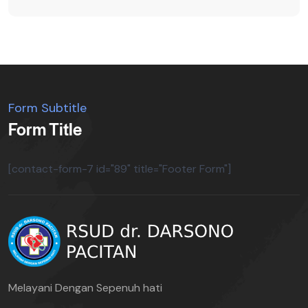
Form Subtitle
Form Title
[contact-form-7 id="89" title="Footer Form"]
Melayani Dengan Sepenuh hati