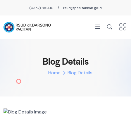
/
(0357) 881410
rsud@pacitankab.go.id
Blog Details
Home
Blog Details