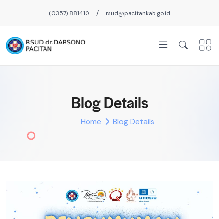
/
(0357) 881410
rsud@pacitankab.go.id
Blog Details
Home
Blog Details