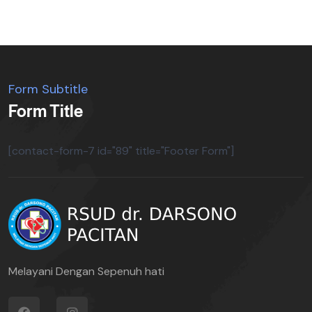
Form Subtitle
Form Title
[contact-form-7 id="89" title="Footer Form"]
Melayani Dengan Sepenuh hati