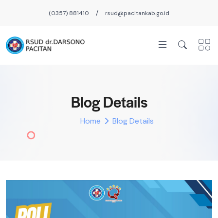
/
(0357) 881410
rsud@pacitankab.go.id
Blog Details
Home
Blog Details