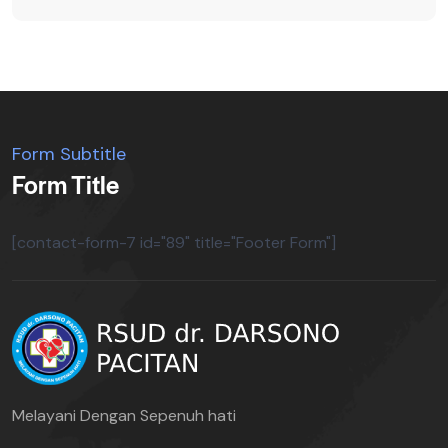
Form Subtitle
Form Title
[contact-form-7 id="89" title="Footer Form"]
Melayani Dengan Sepenuh hati