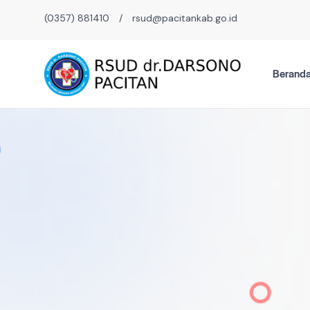
(0357) 881410
/
rsud@pacitankab.go.id
Berand