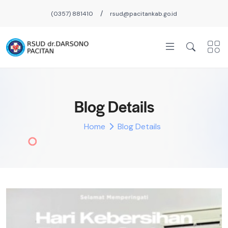
/
(0357) 881410
rsud@pacitankab.go.id
Blog Details
Home
Blog Details