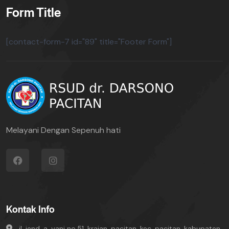
Form Title
[contact-form-7 id="89" title="Footer Form"]
Melayani Dengan Sepenuh hati
Kontak Info
jl. jend. a. yani no.51, krajan, pacitan, kec. pacitan, kabupaten