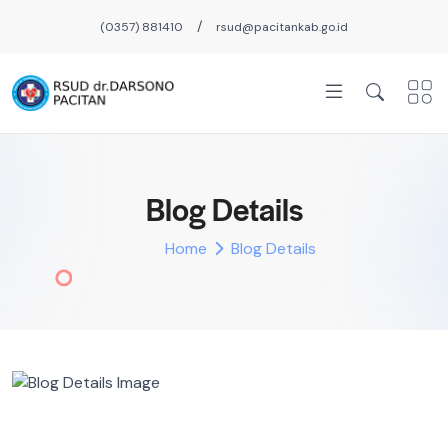
/
(0357) 881410
rsud@pacitankab.go.id
Blog Details
Home
Blog Details