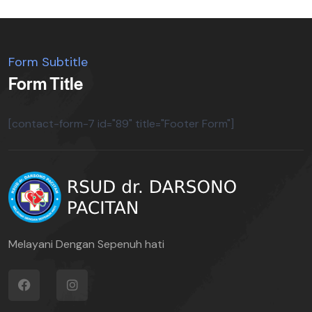
Form Subtitle
Form Title
[contact-form-7 id="89" title="Footer Form"]
Melayani Dengan Sepenuh hati