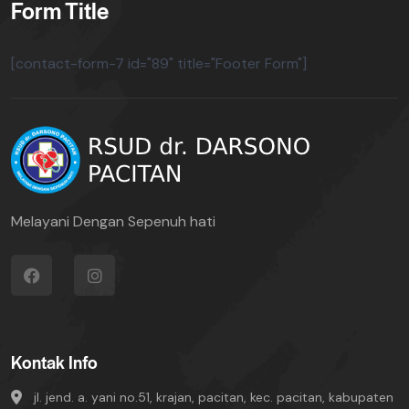
Form Title
[contact-form-7 id="89" title="Footer Form"]
Melayani Dengan Sepenuh hati
Kontak Info
jl. jend. a. yani no.51, krajan, pacitan, kec. pacitan, kabupaten