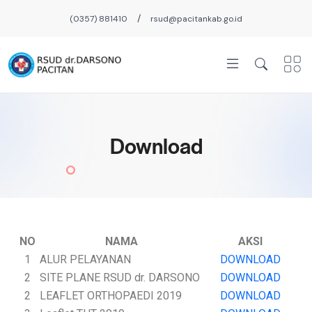
/
(0357) 881410
rsud@pacitankab.go.id
Download
NO
NAMA
AKSI
1
ALUR PELAYANAN
DOWNLOAD
2
SITE PLANE RSUD dr. DARSONO
DOWNLOAD
2
LEAFLET ORTHOPAEDI 2019
DOWNLOAD