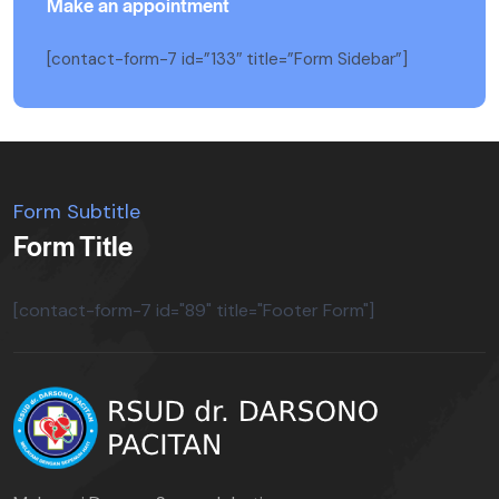
Make an appointment
[contact-form-7 id=”133″ title=”Form Sidebar”]
Form Subtitle
Form Title
[contact-form-7 id="89" title="Footer Form"]