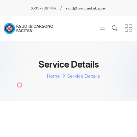
/
(0357) 881410
rsud@pacitankab.go.id
Service Details
Home
Service Details