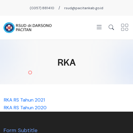
/
(0357) 881410
rsud@pacitankab.go.id
RKA
RKA RS Tahun 2021
RKA RS Tahun 2020
Form Subtitle