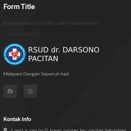
Form Title
[contact-form-7 id="89" title="Footer Form"]
Melayani Dengan Sepenuh hati
Kontak Info
jl. jend. a. yani no.51, krajan, pacitan, kec. pacitan, kabupaten