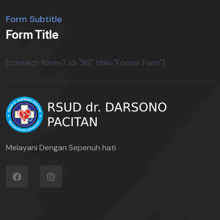
Form Subtitle
Form Title
[contact-form-7 id="89" title="Footer Form"]
Melayani Dengan Sepenuh hati