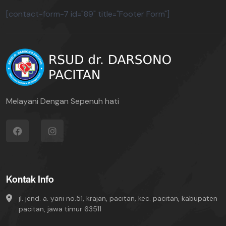
[contact-form-7 id="89" title="Footer Form"]
Melayani Dengan Sepenuh hati
Kontak Info
jl. jend. a. yani no.51, krajan, pacitan, kec. pacitan, kabupaten
pacitan, jawa timur 63511