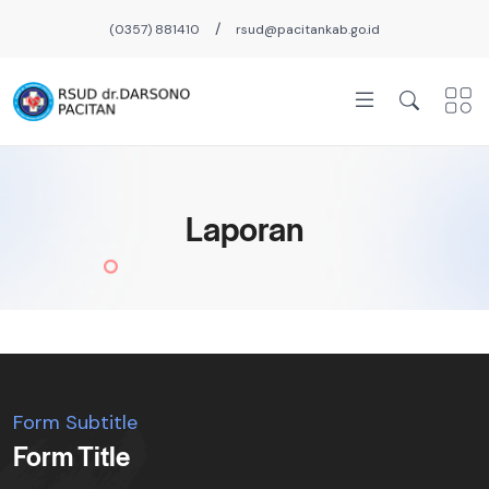
/
(0357) 881410
rsud@pacitankab.go.id
Laporan
Form Subtitle
Form Title