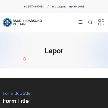
/
(0357) 881410
rsud@pacitankab.go.id
Lapor
Form Subtitle
Form Title