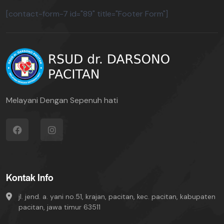
[contact-form-7 id="89" title="Footer Form"]
Melayani Dengan Sepenuh hati
Kontak Info
jl. jend. a. yani no.51, krajan, pacitan, kec. pacitan, kabupaten
pacitan, jawa timur 63511