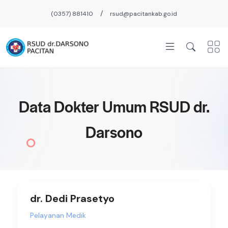
/
(0357) 881410
rsud@pacitankab.go.id
Data Dokter Umum RSUD dr.
Darsono
dr. Dedi Prasetyo
Pelayanan Medik