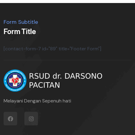
Form Subtitle
Form Title
[contact-form-7 id="89" title="Footer Form"]
Melayani Dengan Sepenuh hati