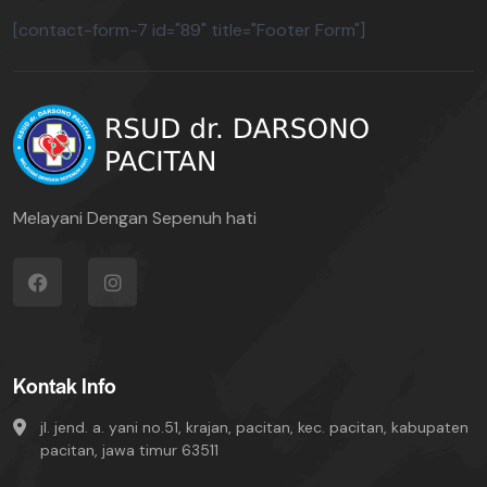
[contact-form-7 id="89" title="Footer Form"]
Melayani Dengan Sepenuh hati
Kontak Info
jl. jend. a. yani no.51, krajan, pacitan, kec. pacitan, kabupaten
pacitan, jawa timur 63511