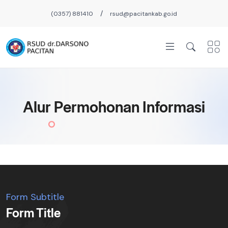
/
(0357) 881410
rsud@pacitankab.go.id
Alur Permohonan Informasi
Form Subtitle
Form Title