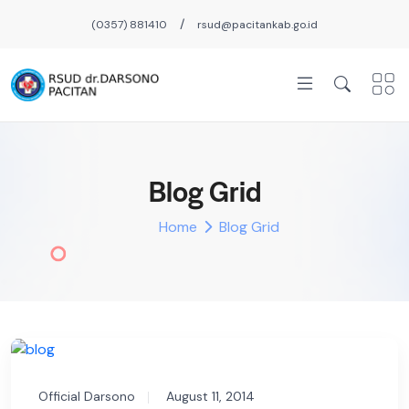
/
(0357) 881410
rsud@pacitankab.go.id
Blog Grid
Home
Blog Grid
Official Darsono
August 11, 2014