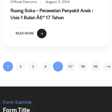
Official Darsono
August 11, 2014
Ruang Soka – Perawatan Penyakit Anak :
Usia 1 Bulan Â€“ 17 Tahun
READ MORE
1
2
3
4
…
117
118
119
Form Subtitle
Form Title