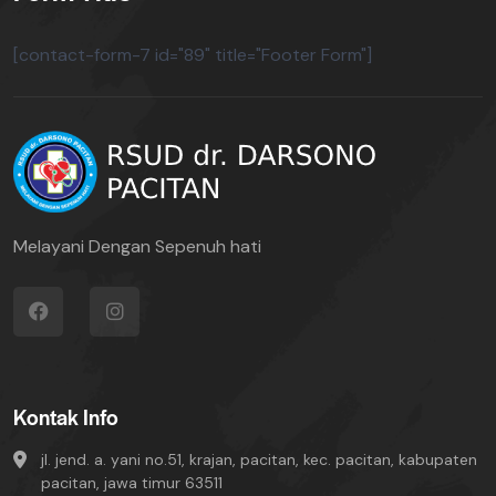
[contact-form-7 id="89" title="Footer Form"]
Melayani Dengan Sepenuh hati
Kontak Info
jl. jend. a. yani no.51, krajan, pacitan, kec. pacitan, kabupaten
pacitan, jawa timur 63511